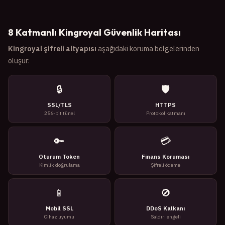
8 Katmanlı Kingroyal Güvenlik Haritası
Kingroyal şifreli altyapısı
aşağıdaki koruma bölgelerinden
oluşur:
🔒
🛡️
SSL/TLS
HTTPS
256-bit tünel
Protokol katmanı
🔑
💳
Oturum Token
Finans Koruması
Kimlik doğrulama
Şifreli ödeme
📱
🚫
Mobil SSL
DDoS Kalkanı
Cihaz uyumu
Saldırı engeli