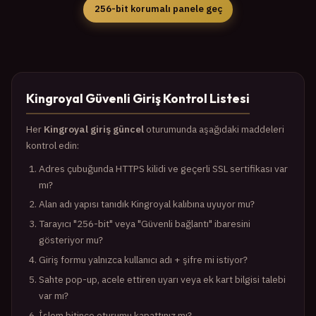
256-bit korumalı panele geç
Kingroyal Güvenli Giriş Kontrol Listesi
Her
Kingroyal giriş güncel
oturumunda aşağıdaki maddeleri
kontrol edin:
Adres çubuğunda HTTPS kilidi ve geçerli SSL sertifikası var
mı?
Alan adı yapısı tanıdık Kingroyal kalıbına uyuyor mu?
Tarayıcı "256-bit" veya "Güvenli bağlantı" ibaresini
gösteriyor mu?
Giriş formu yalnızca kullanıcı adı + şifre mi istiyor?
Sahte pop-up, acele ettiren uyarı veya ek kart bilgisi talebi
var mı?
İşlem bitince oturumu kapattınız mı?