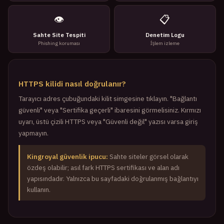
👁️
📋
Sahte Site Tespiti
Denetim Logu
Phishing koruması
İşlem izleme
HTTPS kilidi nasıl doğrulanır?
Tarayıcı adres çubuğundaki kilit simgesine tıklayın. "Bağlantı
güvenli" veya "Sertifika geçerli" ibaresini görmelisiniz. Kırmızı
uyarı, üstü çizili HTTPS veya "Güvenli değil" yazısı varsa giriş
yapmayın.
Kingroyal güvenlik ipucu:
Sahte siteler görsel olarak
özdeş olabilir; asıl fark HTTPS sertifikası ve alan adı
yapısındadır. Yalnızca bu sayfadaki doğrulanmış bağlantıyı
kullanın.