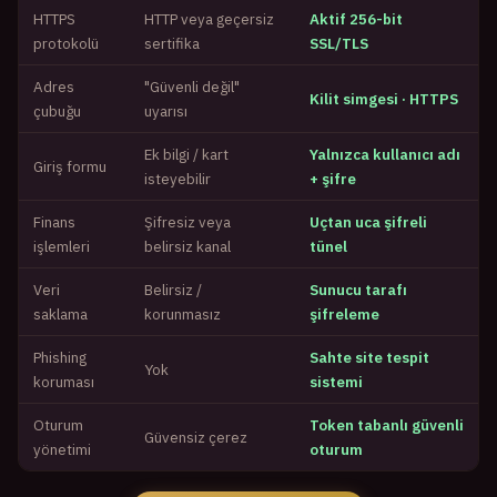
HTTPS
HTTP veya geçersiz
Aktif 256-bit
protokolü
sertifika
SSL/TLS
Adres
"Güvenli değil"
Kilit simgesi · HTTPS
çubuğu
uyarısı
Ek bilgi / kart
Yalnızca kullanıcı adı
Giriş formu
isteyebilir
+ şifre
Finans
Şifresiz veya
Uçtan uca şifreli
işlemleri
belirsiz kanal
tünel
Veri
Belirsiz /
Sunucu tarafı
saklama
korunmasız
şifreleme
Phishing
Sahte site tespit
Yok
koruması
sistemi
Oturum
Token tabanlı güvenli
Güvensiz çerez
yönetimi
oturum